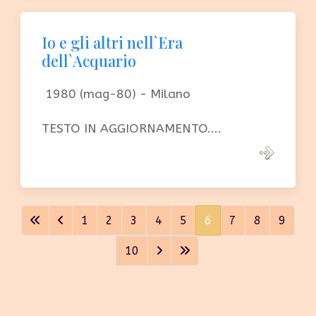
Io e gli altri nell`Era
dell`Acquario
1980 (mag-80) - Milano
TESTO IN AGGIORNAMENTO....
1
2
3
4
5
6
7
8
9
10